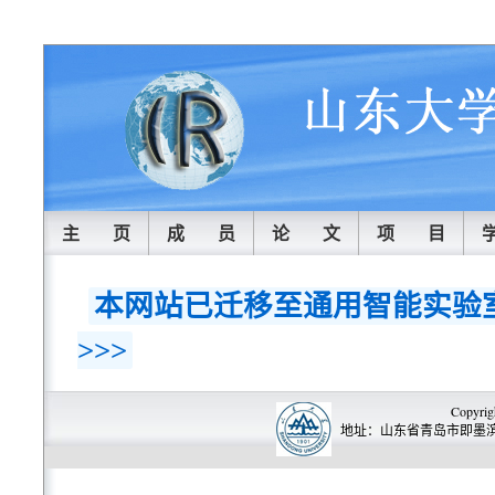
主 页
成 员
论 文
项 目
本网站已迁移至通用智能实验室 https
>>>
Copyrig
地址：山东省青岛市即墨滨