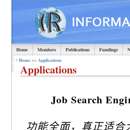
Home
Members
Publications
Fundings
Home
>>
Applications
Applications
Job Search Engin
功能全面，真正适合