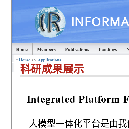
Home
Members
Publications
Fundings
Home
>>
Applications
科研成果展示
Integrated Platform 
⼤模型⼀体化平台是由我