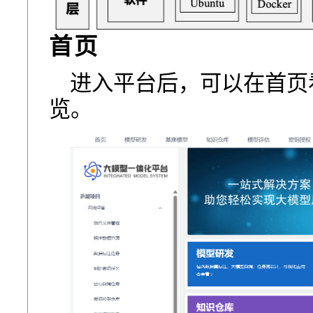
首页
进⼊平台后，可以在⾸⻚
览。