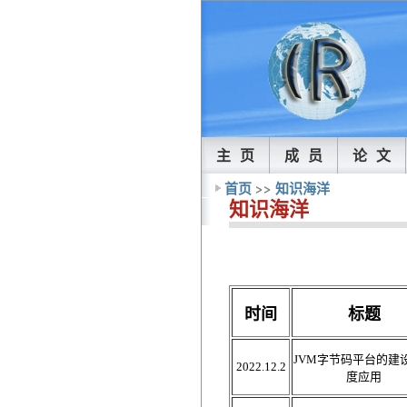
主 页
成 员
论 文
首页
>>
知识海洋
知识海洋
时间
标题
JVM字节码平台的建
2022.12.2
度应用