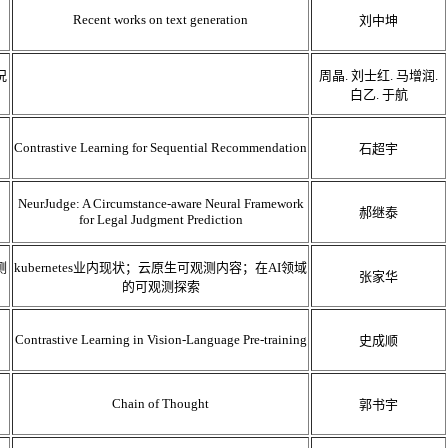
Recent works on text generation
刘中坤
况
周晶. 刘士红. 马增润.
白乙. 于航
Contrastive Learning for Sequential Recommendation
石超宇
NeurJudge: A Circumstance-aware Neural Framework
郝继泰
for Legal Judgment Prediction
测
kubernetes业内现状；云原生可观测内容；在AI领域
张家华
的可观测探索
Contrastive Learning in Vision-Language Pre-training
史成顺
Chain of Thought
郭书宇