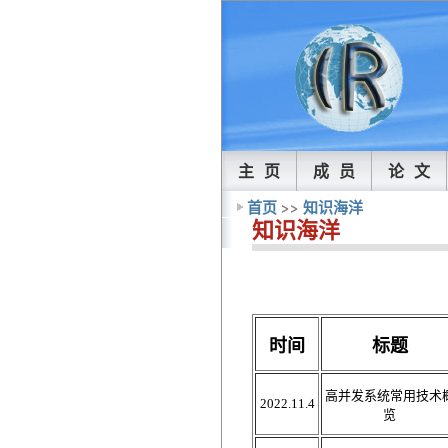
主 页
成 员
论 文
首页
>>
知识海洋
知识海洋
时间
标题
高并发系统常用技术
2022.11.4
览